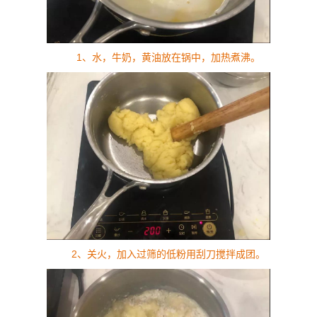
1、水，牛奶，黄油放在锅中，加热煮沸。
2、关火，加入过筛的低粉用刮刀搅拌成团。