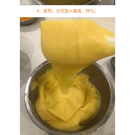
4、趁热，分次加入蛋液，拌匀；