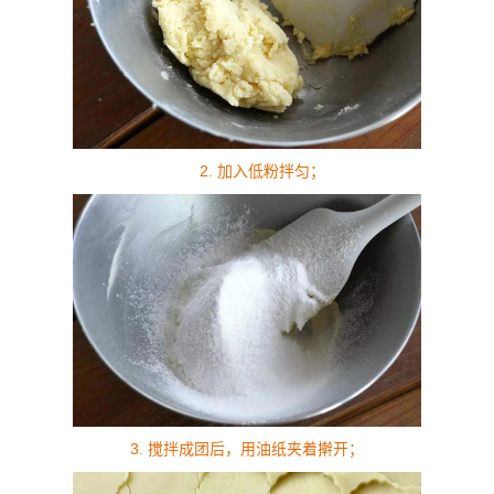
2. 加入低粉拌匀；
3. 搅拌成团后，用油纸夹着擀开；