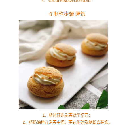
1、淡奶油和糖加打到8成发。
8 制作步骤 装饰
1、将烤好的泡芙对半切开；
2、将奶油挤在泡芙中间，用花生碎及糖粉去装饰。