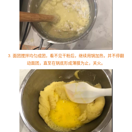
3. 面团搅拌均匀成团，看不见干粉后，继续用锅加热，并不停翻
动面团，直至在锅底形成薄膜为止，关火。