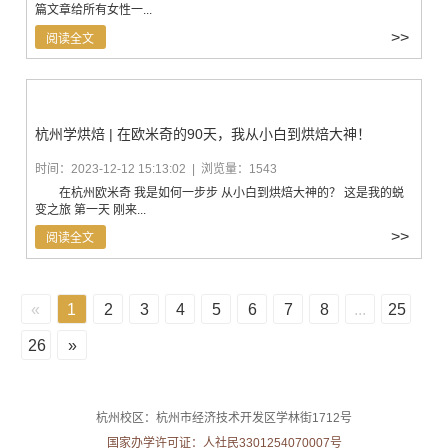
篇文章给所有女性一...
>>
阅读全文
杭州学烘焙 | 在欧米奇的90天，我从小白到烘焙大神！
时间：2023-12-12 15:13:02 | 浏览量：1543
在杭州欧米奇 我是如何一步步 从小白到烘焙大神的？ 这是我的蜕
变之旅 第一天 刚来...
>>
阅读全文
«
1
2
3
4
5
6
7
8
...
25
26
»
杭州校区：杭州市经济技术开发区学林街1712号
国家办学许可证：人社民3301254070007号